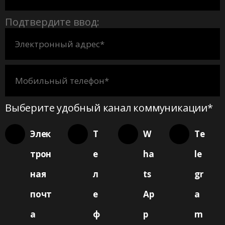
Подтвердите ввод:
Выберите удобный канал коммуникации*
Элек
Т
W
Te
трон
е
ha
le
ная
л
ts
gr
почт
е
Ap
a
а
ф
p
m