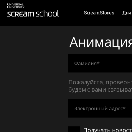
Scream.Stories
Дни открыт
Анимация 
Пожалуйста, проверь
будем с вами связыва
Получать новост